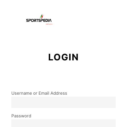
Menú pr
Buscar
Más informac
LOGIN
Username or Email Address
Password