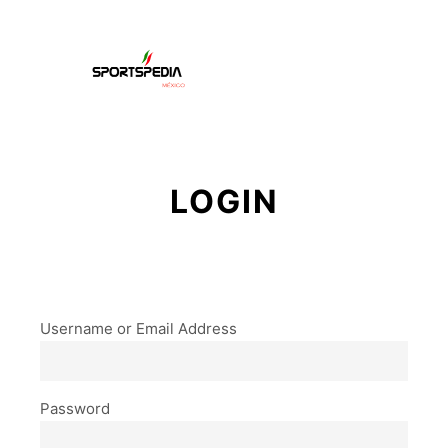
Menú pr
Buscar
Más informac
LOGIN
Username or Email Address
Password