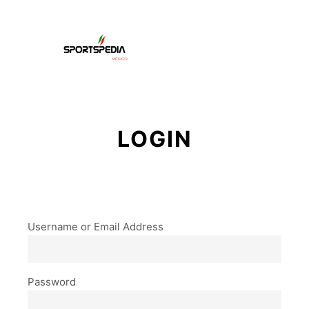
Menú pr
Buscar
Más informac
LOGIN
Username or Email Address
Password